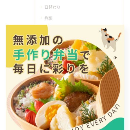
日替わり
惣菜
手作り
ヘルシー
1人
最近の投稿
Recent Posts
2026/08/03
最高気温更新