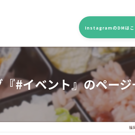
InstagramのDMは
グ『#イベント』のページ
福