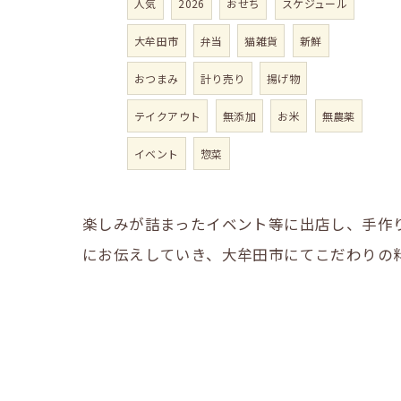
人気
2026
おせち
スケジュール
大牟田市
弁当
猫雑貨
新鮮
おつまみ
計り売り
揚げ物
テイクアウト
無添加
お米
無農薬
イベント
惣菜
楽しみが詰まったイベント等に出店し、手作
にお伝えしていき、大牟田市にてこだわりの