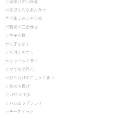
☆厚揚げの和風煮
☆冬瓜の彩りあんかけ
さつま芋のレモン煮
☆若鶏の三色巻き
☆柚子大根
☆柚子なます
☆味付きもずく
☆キャロットラペ
☆かつお節昆布
☆彩りたけのこしゅうまい
☆鶏の唐揚げ
☆カリカリ豚
☆ハムエッグフライ
☆チーズドッグ