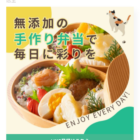
店主
#弁当
#惣菜
#大牟田
#7時まで営業
#テイクアウト
大牟田市にて豊富なお惣菜
惣菜
< 前のページ
一覧に戻る
次のページ >