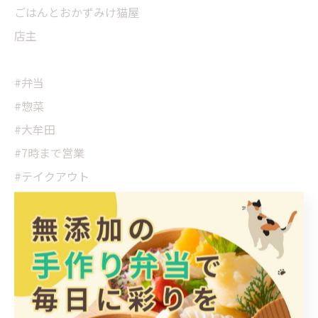
ごはんとおかずみけ猫屋
店主
#弁当
#惣菜
#大牟田
#7時まで営業
#テイクアウト
大牟田市にて豊富なお惣菜
惣菜