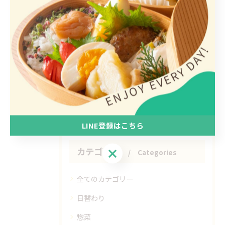
< 前のページ
一覧に戻る
次のページ >
関連タグ
#弁当
#惣菜
#テイクアウト
LINE登録はこちら
LINE登録はこちら
カテゴリー
Categories
全てのカテゴリー
日替わり
惣菜