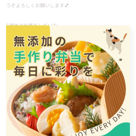
うぞよろしくお願いします💕
3連休は仕事をしていた
みけ猫屋 店主
< 前のページ
一覧に戻る
次のページ >
カテゴリー
Categories
全てのカテゴリー