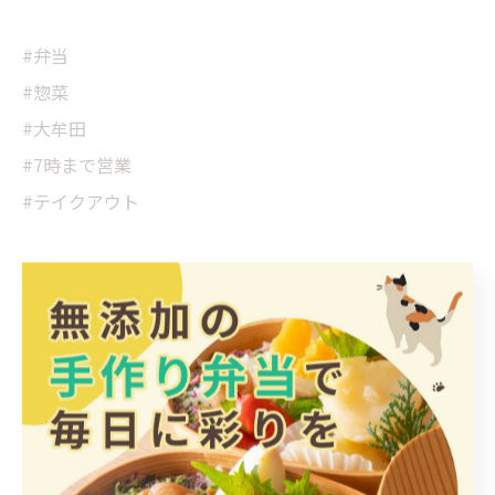
#弁当
#惣菜
#大牟田
#7時まで営業
#テイクアウト
大牟田市にて豊富なお惣菜
惣菜
< 前のページ
一覧に戻る
次のページ >