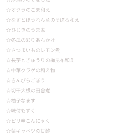
☆オクラのごま和え
☆なすとほうれん草のそぼろ和え
☆ひじきのうま煮
☆冬瓜の彩りあんかけ
☆さつまいものレモン煮
☆長芋ときゅうりの梅昆布和え
☆中華クラゲの和え物
☆きんぴらごぼう
☆切干大根の田舎煮
☆柚子なます
☆味付もずく
☆ピリ辛こんにゃく
☆紫キャベツの甘酢