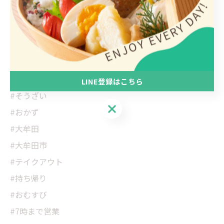
#ごはんとおかずみけ猫屋
#みけ猫屋
#弁当
#お弁当
#惣菜
LINE登録はこちら
#そうざい
LINE登録はこちら
#おかず
#大牟田
#大牟田市
#テイクアウト
#持ち帰り
#おむすび
#7時まで営業