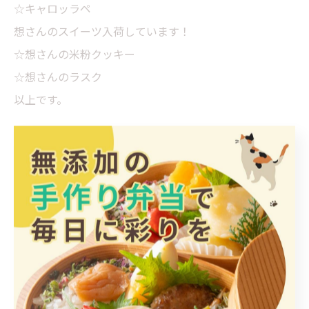
☆キャロッラペ
想さんのスイーツ入荷しています！
☆想さんの米粉クッキー
☆想さんのラスク
以上です。
本日も夜7時まで営業しています。皆様のご来店を心より
お待ちしております。
お取り置きも可能です。お電話をお願い致します。
℡0944-31-3186
ごはんとおかずみけ猫屋
店主