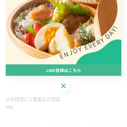
#大牟田市
#テイクアウト
#持ち帰り
#おむすび
#7時まで営業
#お取り置き可能
#1人用
#100円おかず
LINE登録はこちら
LINE登録はこちら
大牟田市にて豊富なお惣菜
惣菜