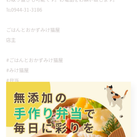
℡0944-31-3186
ごはんとおかずみけ猫屋
店主
#ごはんとおかずみけ猫屋
#みけ猫屋
#弁当
#お弁当
#惣菜
#そうざい
#おかず
#大牟田