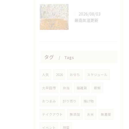
2026/08/03
最高気温更新
タグ
Tags
人気
2026
おせち
スケジュール
大牟田市
弁当
猫雑貨
新鮮
おつまみ
計り売り
揚げ物
テイクアウト
無添加
お米
無農薬
イベント
惣菜