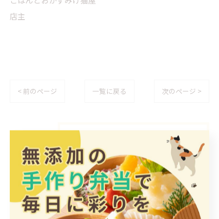
ごはんとおかずみけ猫屋
店主
< 前のページ
一覧に戻る
次のページ >
カテゴリー
Categories
全てのカテゴリー
日替わり
惣菜