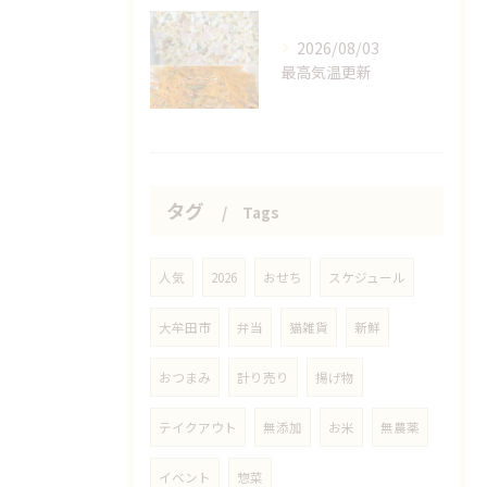
2026/08/03
最高気温更新
タグ
Tags
人気
2026
おせち
スケジュール
大牟田市
弁当
猫雑貨
新鮮
おつまみ
計り売り
揚げ物
テイクアウト
無添加
お米
無農薬
イベント
惣菜