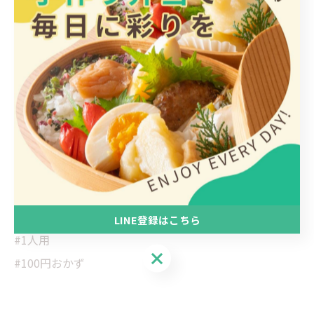
#惣菜
#そうざい
#おかず
#大牟田
#大牟田市
#テイクアウト
#持ち帰り
#おむすび
#7時まで営業
#お取り置き可能
LINE登録はこちら
#1人用
LINE登録はこちら
#100円おかず