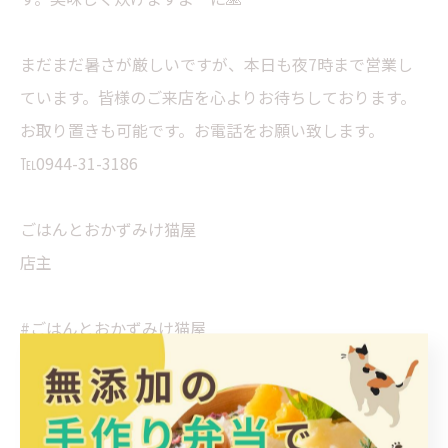
まだまだ暑さが厳しいですが、本日も夜7時まで営業し
ています。皆様のご来店を心よりお待ちしております。
お取り置きも可能です。お電話をお願い致します。
℡0944-31-3186
ごはんとおかずみけ猫屋
店主
#ごはんとおかずみけ猫屋
#みけ猫屋
#弁当
#お弁当