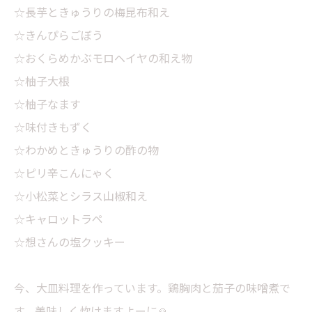
☆長芋ときゅうりの梅昆布和え
☆きんぴらごぼう
☆おくらめかぶモロヘイヤの和え物
☆柚子大根
☆柚子なます
☆味付きもずく
☆わかめときゅうりの酢の物
☆ピリ辛こんにゃく
☆小松菜とシラス山椒和え
☆キャロットラペ
☆想さんの塩クッキー
今、大皿料理を作っています。鶏胸肉と茄子の味噌煮で
す。美味しく炊けますよーに🙏