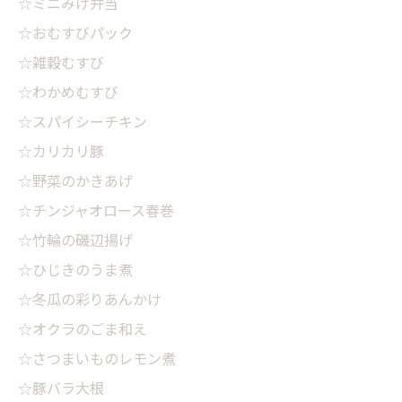
☆ミニみけ弁当
☆おむすびパック
☆雑穀むすび
☆わかめむすび
☆スパイシーチキン
☆カリカリ豚
☆野菜のかきあげ
☆チンジャオロース春巻
☆竹輪の磯辺揚げ
☆ひじきのうま煮
☆冬瓜の彩りあんかけ
☆オクラのごま和え
☆さつまいものレモン煮
☆豚バラ大根