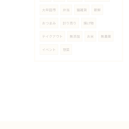
大牟田市
弁当
猫雑貨
新鮮
おつまみ
計り売り
揚げ物
テイクアウト
無添加
お米
無農薬
イベント
惣菜