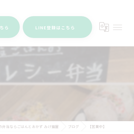
こちら
LINE登録はこちら
の弁当ならごはんとおかず みけ猫屋
ブログ
【営業中】