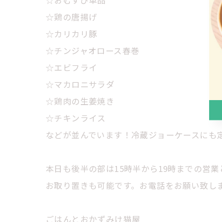
☆鶏の唐揚げ
☆カリカリ豚
☆チンジャオロース春巻
☆エビフライ
☆マカロニサラダ
☆鶏肉の生姜焼き
☆チキンライス
などが並んでいます！冷蔵ジョーケースにも
本日も後半の部は15時半から19時までの営
お取り置きも可能です。お電話をお願い致します。℡
ごはんとおかずみけ猫屋