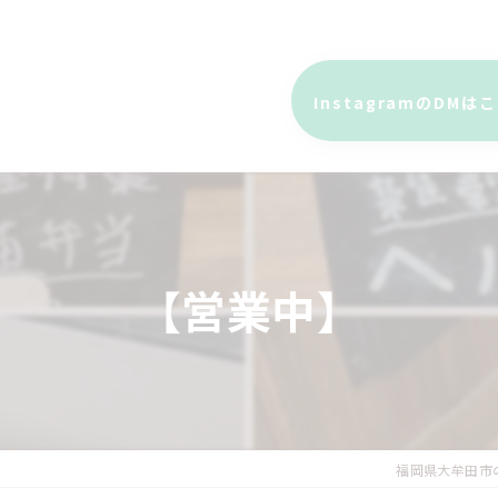
InstagramのDMは
【営業中】
福岡県大牟田市