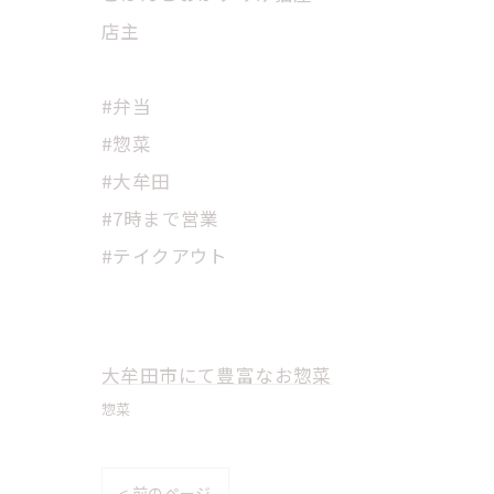
店主
#弁当
#惣菜
#大牟田
#7時まで営業
#テイクアウト
大牟田市にて豊富なお惣菜
惣菜
< 前のページ