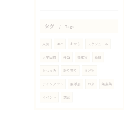
タグ
Tags
人気
2026
おせち
スケジュール
大牟田市
弁当
猫雑貨
新鮮
おつまみ
計り売り
揚げ物
テイクアウト
無添加
お米
無農薬
イベント
惣菜