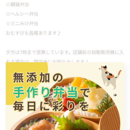
☆親猫弁当
☆ヘルシー弁当
☆ミニみけ弁当
おむすびも各種あります♪
夕方は7時まで営業しています。店舗前の自動販売機に入
れる場合は、閉店後にお知らせします！
皆様のご来店を心よりお待ちしております💕
ごはんとおかずみけ猫屋
店主