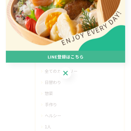
< 前のページ
一覧に戻る
次のページ >
カテゴリー
Categories
LINE登録はこちら
LINE登録はこちら
全てのカテゴリー
日替わり
惣菜
手作り
ヘルシー
1人