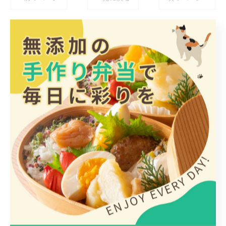
関連タグ
#弁当
#惣菜
#テイクアウト
カテゴリー
Categories
全てのカテゴリー
日替わり
惣菜