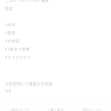
ごはんとおかずみけ猫屋
店主
#弁当
#惣菜
#大牟田
#7時まで営業
#テイクアウト
大牟田市にて豊富なお惣菜
惣菜
< 前のページ
一覧に戻る
次のページ >