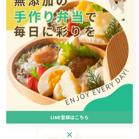
< 前のページ
一覧に戻る
次のページ >
カテゴリー
Categories
全てのカテゴリー
日替わり
惣菜
手作り
ヘルシー
1人
LINE登録はこちら
LINE登録はこちら