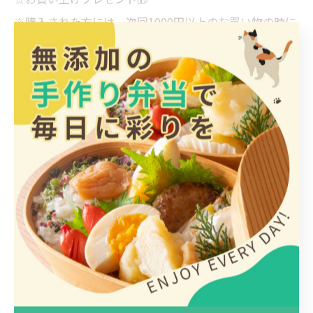
※購入された方には、次回1000円以上のお買い物の時に
使える200円割引券を差し上げます。
☆ガチャにチャレンジ❣️
※人気の猫雑貨ガチャです。特賞の『猫雑貨福袋』を当
ててくださいね♪かわいい猫雑貨をたくさん選んでいま
すので、是非チャレンジしてみて下さい。
平日にはなかなかご来店いただけない方、お子様、ファ
ミリーの方。日曜日営業ですので、是非ご来店くださ
い。
ごはんとおかずみけ猫屋