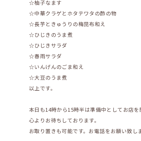
☆柚子なます
☆中華クラゲとホタテワタの酢の物
☆長芋ときゅうりの梅昆布和え
☆ひじきのうま煮
☆ひじきサラダ
☆春雨サラダ
☆いんげんのごま和え
☆大豆のうま煮
以上です。
本日も14時から15時半は準備中としてお店を
心よりお待ちしております。
お取り置きも可能です。お電話をお願い致します。℡