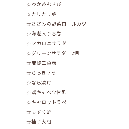
☆わかめむすび
☆カリカリ豚
☆ささみの野菜ロールカツ
☆海老入り春巻
☆マカロニサラダ
☆グリーンサラダ 2個
☆若鶏三色巻
☆らっきょう
☆なら漬け
☆紫キャベツ甘酢
☆キャロットラペ
☆もずく酢
☆柚子大根