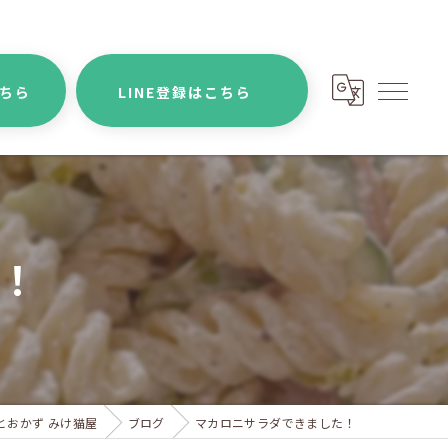
こちら
LINE登録はこちら
！
とおかず みけ猫屋
ブログ
マカロニサラダできました！