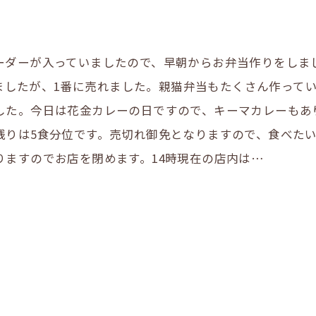
ーダーが入っていましたので、早朝からお弁当作りをしまし
ていましたが、1番に売れました。親猫弁当もたくさん作っ
した。今日は花金カレーの日ですので、キーマカレーもあ
残りは5食分位です。売切れ御免となりますので、食べた
りますのでお店を閉めます。14時現在の店内は…
LINE登録はこちら
LINE登録はこちら