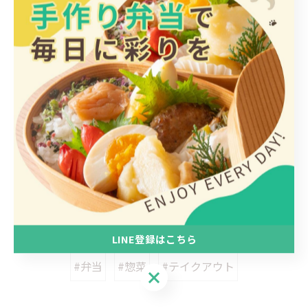
大牟田市にて豊富なお惣菜
惣菜
< 前のページ
一覧に戻る
次のページ >
関連タグ
LINE登録はこちら
#弁当
#惣菜
#テイクアウト
LINE登録はこちら