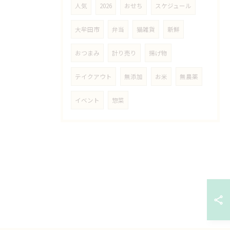
人気
2026
おせち
スケジュール
大牟田市
弁当
猫雑貨
新鮮
おつまみ
計り売り
揚げ物
テイクアウト
無添加
お米
無農薬
イベント
惣菜