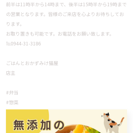
前半は11時半から14時まで、後半は15時半から19時まで
の営業となります。皆様のご来店を心よりお待ちしてお
ります。
お取り置きも可能です。お電話をお願い致します。
℡0944-31-3186
ごはんとおかずみけ猫屋
店主
#弁当
#惣菜
#大牟田
#7時まで営業
#テイクアウト