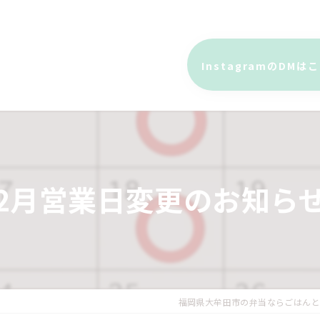
InstagramのDMは
2月営業日変更のお知ら
福岡県大牟田市の弁当ならごはんと