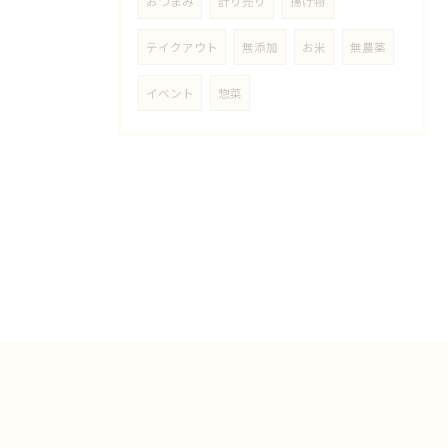
おつまみ
計り売り
揚げ物
テイクアウト
無添加
お米
無農薬
イベント
惣菜