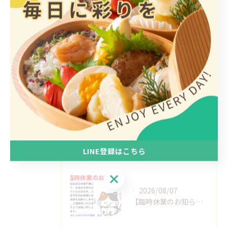
全てのカテゴリー
日替わり
惣菜
手作り
ヘルシー
1人
最近の投稿
Recent Posts
LINE登録はこちら
LINE登録はこちら
2026/08/07
【臨時休業のお知らせ】