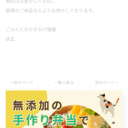
明日は花金カレーの日。
皆様のご来店を心よりお待ちしております。
ごはんとおかずみけ猫屋
店主
< 前のページ
一覧に戻る
次のページ >
カテゴリー
Categories