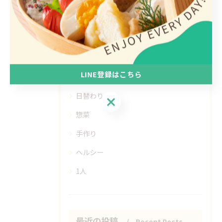
カテゴリー
Categories
LINE登録はこちら
全てのカテゴリー
日替わり
LINE登録はこちら
惣菜
手作り
ヘルシー
1人
最近の投稿
Recent Posts