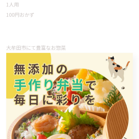
1人用
100円おかず
大牟田市にて豊富なお惣菜
惣菜
< 前のページ
一覧に戻る
次のページ >
関連タグ
#弁当