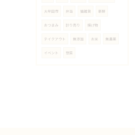
大牟田市
弁当
猫雑貨
新鮮
おつまみ
計り売り
揚げ物
テイクアウト
無添加
お米
無農薬
イベント
惣菜