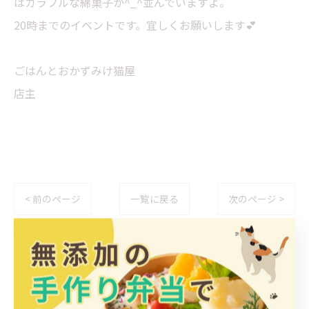
はカラフルな綿菓子か^_^並んでいますよ。
20時までのイベントです。宜しくお願いします💕
ごはんとおかずみけ猫屋
店主
< 前のページ
一覧に戻る
次のページ >
カテゴリー
Categories