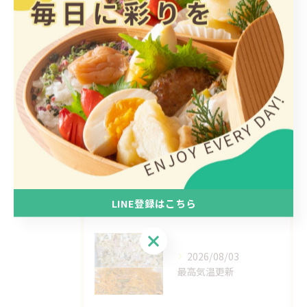
全てのカテゴリー
日替わり
惣菜
手作り
ヘルシー
1人
最近の投稿
Recent Posts
LINE登録はこちら
LINE登録はこちら
2026/08/03
最高気温更新