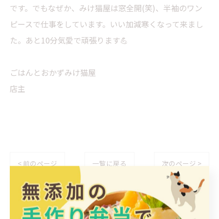
です。でもなぜか、みけ猫屋は窓全開(笑)、半袖のワン
ピースで仕事をしています。いい加減寒くなって来まし
た。あと10分気愛で頑張ります💪
ごはんとおかずみけ猫屋
店主
< 前のページ
一覧に戻る
次のページ >
カテゴリー
Categories