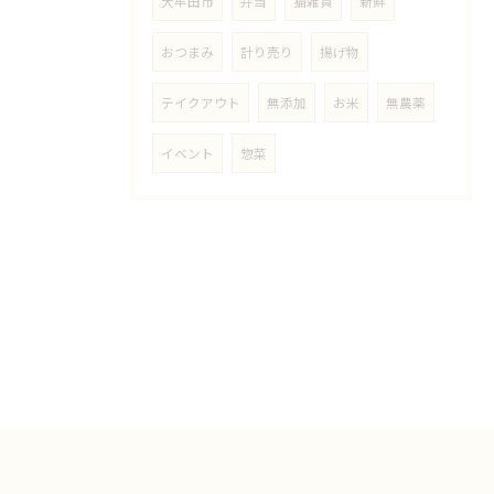
大牟田市
弁当
猫雑貨
新鮮
おつまみ
計り売り
揚げ物
テイクアウト
無添加
お米
無農薬
イベント
惣菜