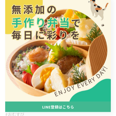
店主
#ごはんとおかずみけ猫屋
#みけ猫屋
#弁当
#お弁当
#惣菜
#そうざい
#おかず
#大牟田
#大牟田市
#テイクアウト
#持ち帰り
LINE登録はこちら
#おむすび