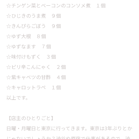
☆チンゲン菜とベーコンのコンソメ煮 １個
☆ひじきのうま煮 ９個
☆きんぴらごぼう ９個
☆ゆず大根 ８個
☆ゆずなます ７個
☆味付けもずく ３個
☆ピリ辛こんにゃく ２個
☆紫キャベツの甘酢 ４個
☆キャロットラペ １個
以上です。
【店主のひとりごと】
日曜・月曜日と東京に行ってきます。東京は3年ぶりとか
じゃないでしょうか？渋谷や原宿で仕事があるので、渋