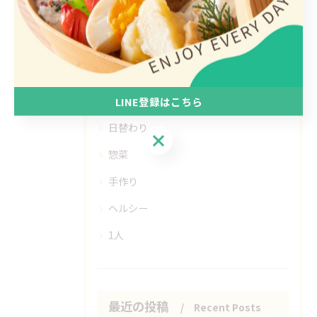
カテゴリー
Categories
全てのカテゴリー
LINE登録はこちら
日替わり
LINE登録はこちら
惣菜
手作り
ヘルシー
1人
最近の投稿
Recent Posts