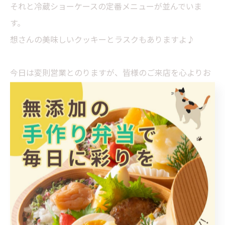
それと冷蔵ショーケースの定番メニューが並んでいま
す。
想さんの美味しいクッキーとラスクもありますよ♪
今日は変則営業とのりますが、皆様のご来店を心よりお
待ちしております。
ごはんとおかずみけ猫屋
店主
< 前のページ
一覧に戻る
次のページ >