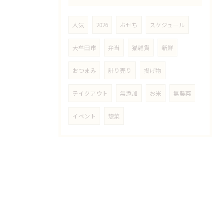
人気
2026
おせち
スケジュール
大牟田市
弁当
猫雑貨
新鮮
おつまみ
計り売り
揚げ物
テイクアウト
無添加
お米
無農薬
イベント
惣菜