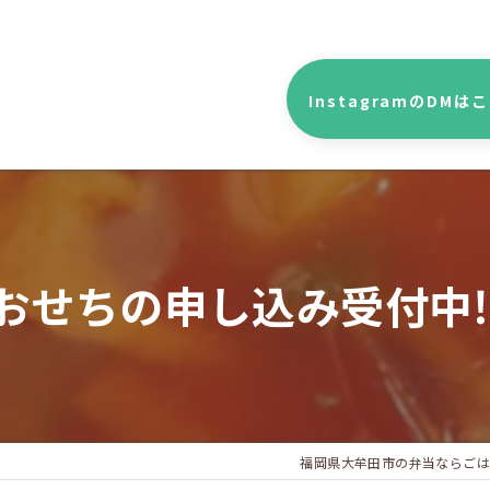
InstagramのDMは
おせちの申し込み受付中‼
福岡県大牟田市の弁当ならごは