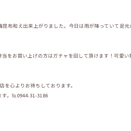
梅昆布和え出来上がりました。今日は雨が降っていて足元
弁当をお買い上げの方はガチャを回して頂けます！可愛い
LINE登録はこちら
LINE登録はこちら
来店を心よりお待ちしております。
0944-31-3186