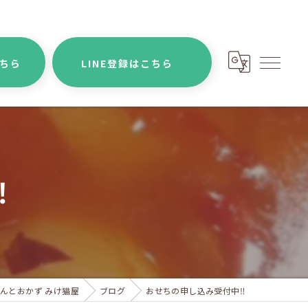
こちら
LINE登録はこちら
️
んとおかず みけ猫屋
ブログ
おせちの申し込み受付中‼️