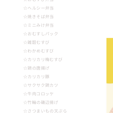
☆ヘルシー弁当
☆焼きそば弁当
☆ミニみけ弁当
☆おむすしパック
☆雑穀むすび
☆わかめむすび
☆カリカリ梅むすび
☆鶏の唐揚げ
☆カリカリ豚
☆サクサク鶏カツ
☆牛肉コロッケ
☆竹輪の磯辺揚げ
☆さつまいもの天ぷら