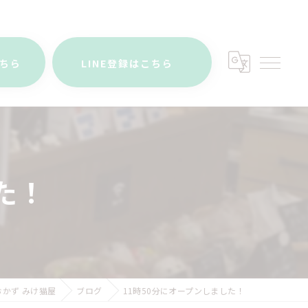
こちら
LINE登録はこちら
た！
かず みけ猫屋
ブログ
11時50分にオープンしました！