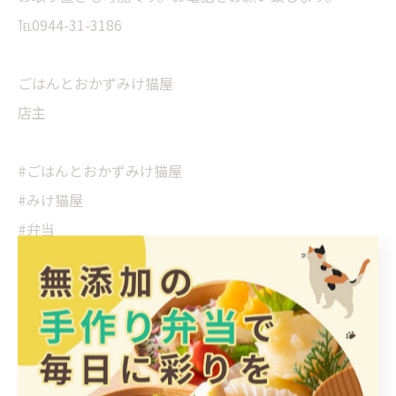
℡0944-31-3186
ごはんとおかずみけ猫屋
店主
#ごはんとおかずみけ猫屋
#みけ猫屋
#弁当
#お弁当
#惣菜
#そうざい
#おかず
#大牟田