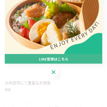
#大牟田市
#テイクアウト
#持ち帰り
#おむすび
#7時まで営業
#お取り置き可能
#1人用
#100円おかず
LINE登録はこちら
LINE登録はこちら
大牟田市にて豊富なお惣菜
惣菜