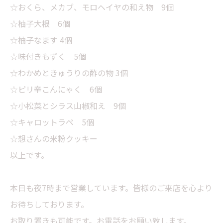
☆おくら、メカブ、モロヘイヤの和え物 9個
☆柚子大根 6個
☆柚子なます 4個
☆味付きもずく 5個
☆わかめときゅうりの酢の物 3個
☆ピリ辛こんにゃく 6個
☆小松菜とシラス山椒和え 9個
☆キャロットラペ 5個
☆想さんの米粉クッキー
以上です。
本日も夜7時まで営業しています。皆様のご来店を心より
お待ちしております。
お取り置きも可能です。お電話をお願い致します。