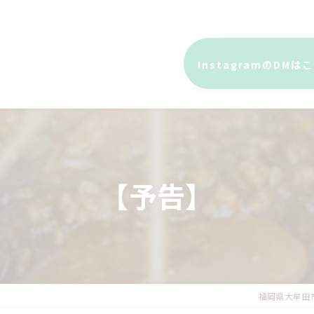
InstagramのDMは
【予告】
福岡県大牟田