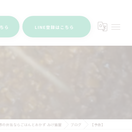
こちら
LINE登録はこちら
市の弁当ならごはんとおかず みけ猫屋
ブログ
【予告】