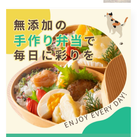
営業中❣️
2026/07/22
1
2
3
4
5
...
30
カテゴリー
Categories
全てのカテゴリー
日替わり
惣菜